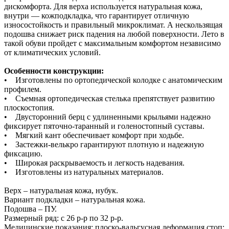
дискомфорта. Для верха используется натуральная кожа,
внутри — кожподкладка, что гарантирует отличную
износостойкость и правильный микроклимат. А нескользящая
подошва снижает риск падения на любой поверхности. Лето в
такой обуви пройдет с максимальным комфортом независимо
от климатических условий.
Особенности конструкции:
• Изготовлены по ортопедической колодке с анатомическим
профилем.
• Съемная ортопедическая стелька препятствует развитию
плоскостопия.
• Двусторонний берц с удлиненными крыльями надежно
фиксирует пяточно-таранный и голеностопный суставы.
• Мягкий кант обеспечивает комфорт при ходьбе.
• Застежки-велькро гарантируют плотную и надежную
фиксацию.
• Широкая раскрываемость и легкость надевания.
• Изготовлены из натуральных материалов.
Верх – натуральная кожа, нубук.
Вариант подкладки – натуральная кожа.
Подошва – ПУ.
Размерный ряд: с 26 р-р по 32 р-р.
Медицинские показания: плоско-вальгусная деформация стоп;