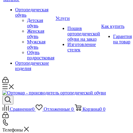
Ортопедическая
обувь
Услуги
Детская
обувь
Как купить
Пошив
Женская
ортопедической
обувь
Гарантия
обуви на заказ
Мужская
на товар
Изготовление
обувь
стелек
Обувь
подростковая
Ортопедические
изделия
Сравнение
0
Отложенные
0
Корзина
0
0
Телефоны