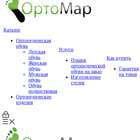
Каталог
Ортопедическая
обувь
Услуги
Детская
обувь
Как купить
Пошив
Женская
ортопедической
обувь
Гарантия
обуви на заказ
Мужская
на товар
Изготовление
обувь
стелек
Обувь
подростковая
Ортопедические
изделия