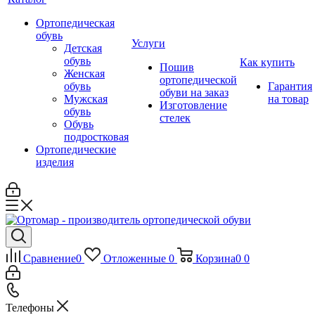
Ортопедическая
обувь
Услуги
Детская
обувь
Как купить
Пошив
Женская
ортопедической
обувь
Гарантия
обуви на заказ
Мужская
на товар
Изготовление
обувь
стелек
Обувь
подростковая
Ортопедические
изделия
Сравнение
0
Отложенные
0
Корзина
0
0
Телефоны