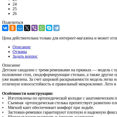
24
25
26
Поделиться
Цена действительна только для интернет-магазина и может отл
Описание
Отзывы
Задать вопрос
Описание
Детские сандалии с тремя ремешками на пряжках — модель с 
положение стоп, сводоформирующие стельки, а также другие 
уже выявлена. За счет широкой раскрываемости модель легко н
отличную износостойкость и правильный микроклимат. Лето в
Особенности конструкции:
• Изготовлены по ортопедической колодке с анатомическим 
• Съемная ортопедическая стелька препятствует развитию пл
• Мягкий кант обеспечивает комфорт при ходьбе.
• Застежки-ремешки гарантируют плотную и надежную фикс
• Широкая раскрываемость и легкость надевания.