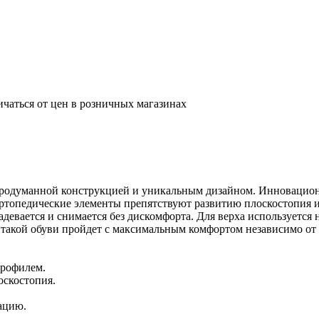
ичаться от цен в розничных магазинах
продуманной конструкцией и уникальным дизайном. Инновацион
ортопедические элементы препятствуют развитию плоскостопия
адевается и снимается без дискомфорта. Для верха используется
 такой обуви пройдет с максимальным комфортом независимо от
профилем.
оскостопия.
ацию.