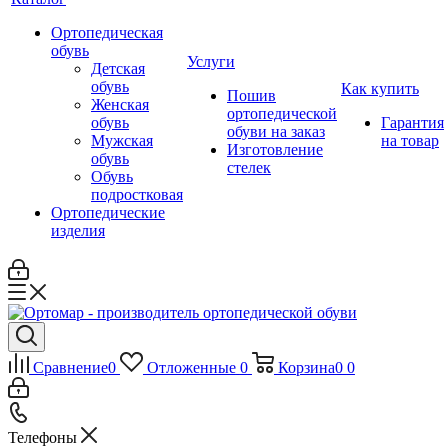
Ортопедическая
обувь
Услуги
Детская
обувь
Как купить
Пошив
Женская
ортопедической
обувь
Гарантия
обуви на заказ
Мужская
на товар
Изготовление
обувь
стелек
Обувь
подростковая
Ортопедические
изделия
Сравнение
0
Отложенные
0
Корзина
0
0
Телефоны