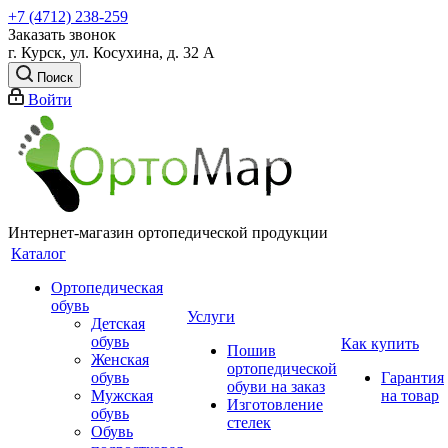
+7 (4712) 238-259
Заказать звонок
г. Курск, ул. Косухина, д. 32 А
Поиск
Войти
Интернет-магазин ортопедической продукции
Каталог
Ортопедическая
обувь
Услуги
Детская
обувь
Как купить
Пошив
Женская
ортопедической
обувь
Гарантия
обуви на заказ
Мужская
на товар
Изготовление
обувь
стелек
Обувь