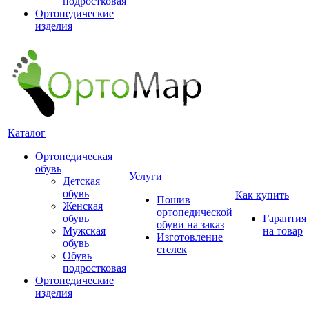
подростковая
Ортопедические
изделия
Каталог
Ортопедическая
обувь
Услуги
Детская
обувь
Как купить
Пошив
Женская
ортопедической
обувь
Гарантия
обуви на заказ
Мужская
на товар
Изготовление
обувь
стелек
Обувь
подростковая
Ортопедические
изделия